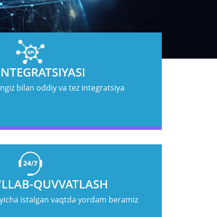
INTEGRATSIYASI
ngiz bilan oddiy va tez integratsiya
'LLAB-QUVVATLASH
yicha istalgan vaqtda yordam beramiz