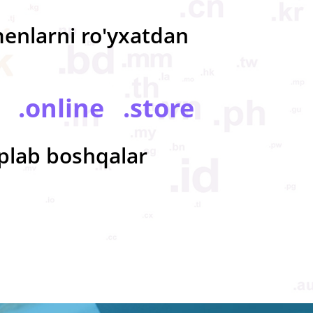
menlarni ro'yxatdan
 .online .store
plab boshqalar