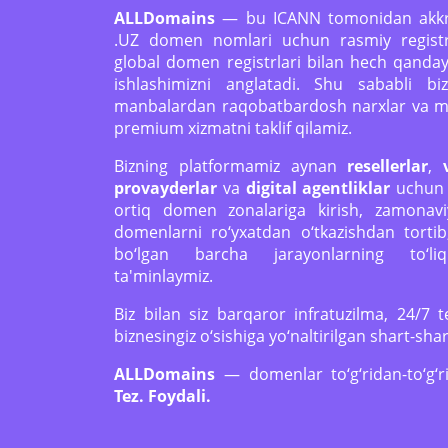
ALLDomains
— bu ICANN tomonidan akkre
.UZ domen nomlari uchun rasmiy registra
global domen registrlari bilan hech qanday 
ishlashimizni anglatadi. Shu sababli biz 
manbalardan raqobatbardosh narxlar va min
premium xizmatni taklif qilamiz.
Bizning platformamiz aynan
resellerlar
,
provayderlar
va
digital agentliklar
uchun y
ortiq domen zonalariga kirish, zamonavi
domenlarni ro‘yxatdan o‘tkazishdan tortib
bo‘lgan barcha jarayonlarning to‘liq a
ta'minlaymiz.
Biz bilan siz barqaror infratuzilma, 24/7
biznesingiz o‘sishiga yo‘naltirilgan shart-shar
ALLDomains
— domenlar to‘g‘ridan-to‘g
Tez. Foydali.