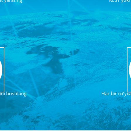
t yarating
REST yoki
hni boshlang
Har bir ro'y