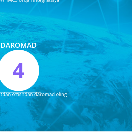
 WHMCS orqali integratsiya
DAROMAD
4
xatdan o'tishdan daromad oling