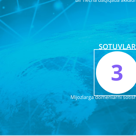
Bir necha daqiqada akkaun
SOTUVLAR
3
Mijozlarga domenlarni sotis