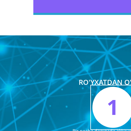
RO'YXATDAN O'
1