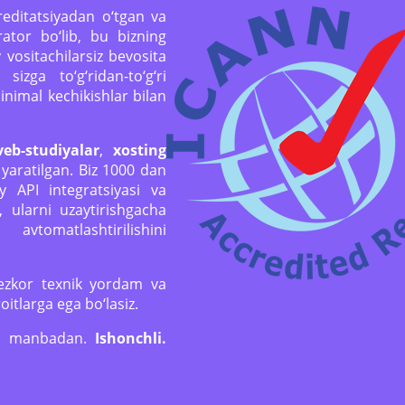
ditatsiyadan o‘tgan va
tor bo‘lib, bu bizning
vositachilarsiz bevosita
sizga to‘g‘ridan-to‘g‘ri
imal kechikishlar bilan
veb-studiyalar
,
xosting
aratilgan. Biz 1000 dan
y API integratsiyasi va
, ularni uzaytirishgacha
vtomatlashtirilishini
 tezkor texnik yordam va
oitlarga ega bo‘lasiz.
‘ri manbadan.
Ishonchli.