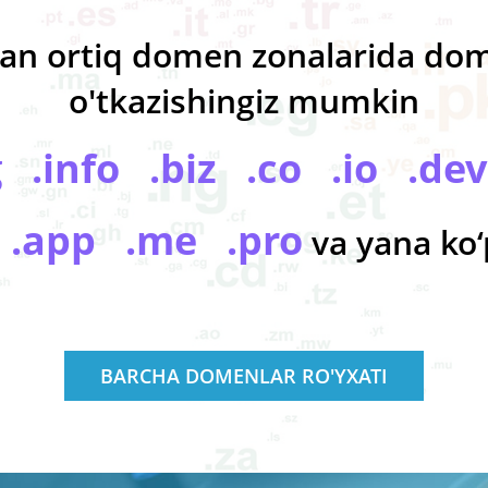
 dan ortiq domen zonalarida do
o'tkazishingiz mumkin
 .info .biz .co .io .dev
h .app .me .pro
va yana ko‘
BARCHA DOMENLAR RO'YXATI