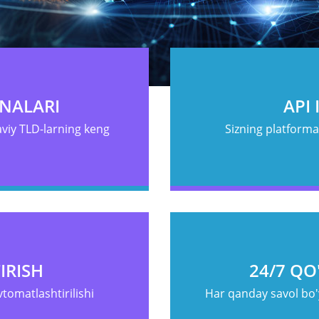
NALARI
API 
viy TLD-larning keng
Sizning platforma
IRISH
24/7 QO
vtomatlashtirilishi
Har qanday savol bo'