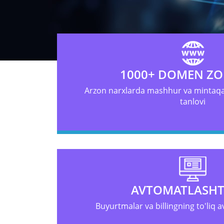
1000+ DOMEN ZO
Arzon narxlarda mashhur va mintaqa
tanlovi
AVTOMATLASHT
Buyurtmalar va billingning to'liq a