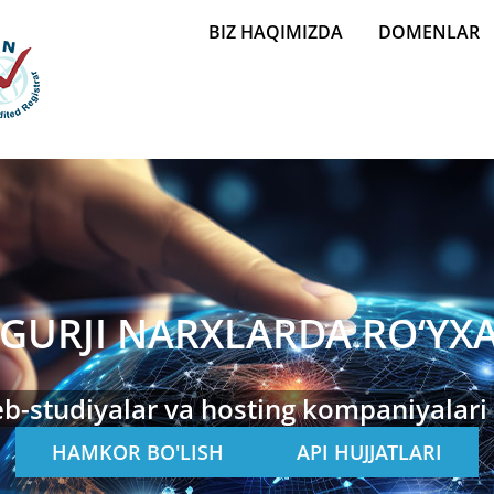
Главное меню
BIZ HAQIMIZDA
DOMENLAR
GURJI NARXLARDA RO‘YXA
veb-studiyalar va hosting kompaniyalar
HAMKOR BO'LISH
API HUJJATLARI