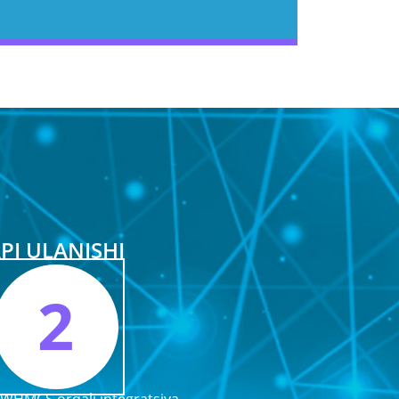
PI ULANISHI
2