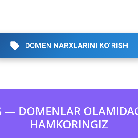
DOMEN NARXLARINI KO‘RISH
 — DOMENLAR OLAMIDAG
HAMKORINGIZ