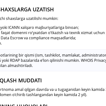
SHAXSLARGA UZATISH
chi shaxslarga uzatilishi mumkin:
 yoki ICANN xalqaro majburiyatlariga binoan;
 faqat domenni ro‘yxatdan o‘tkazish va texnik xizmat uchun 
, Data Escrow va compliance maqsadlarida;
n.
otlarining bir qismi (ism, tashkilot, mamlakat, administrato
yoki RDAP bazalarida e’lon qilinishi mumkin. WHOIS Privacy 
lan almashtiriladi.
AQLASH MUDDATI
artnoma amal qilgan davrda va u tugaganidan keyin kamida 
omen o‘chirib tashlangandan keyin kamida 2 yil).