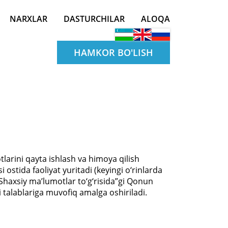
NARXLAR
DASTURCHILAR
ALOQA
HAMKOR BO'LISH
larini qayta ishlash va himoya qilish
stida faoliyat yuritadi (keyingi o‘rinlarda
“Shaxsiy ma’lumotlar to‘g‘risida”gi Qonun
alablariga muvofiq amalga oshiriladi.