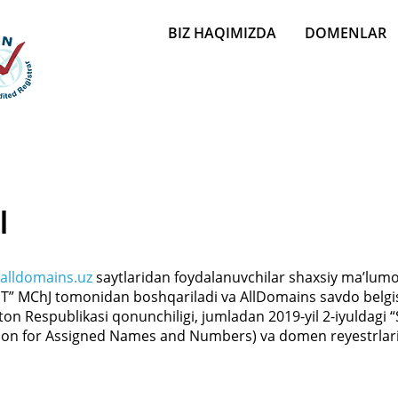
Главное меню
BIZ HAQIMIZDA
DOMENLAR
I
.alldomains.uz
saytlaridan foydalanuvchilar shaxsiy ma’lumot
ET” MChJ tomonidan boshqariladi va AllDomains savdo belgisi o
ston Respublikasi qonunchiligi, jumladan 2019-yil 2-iyuldagi 
n for Assigned Names and Numbers) va domen reyestrlari t