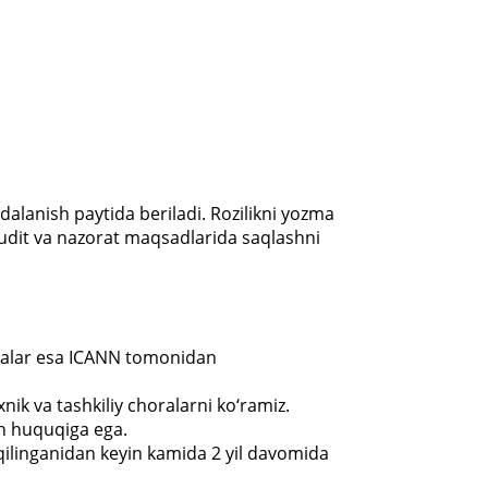
dalanish paytida beriladi. Rozilikni yozma
audit va nazorat maqsadlarida saqlashni
sxalar esa ICANN tomonidan
xnik va tashkiliy choralarni ko‘ramiz.
sh huquqiga ega.
ilinganidan keyin kamida 2 yil davomida