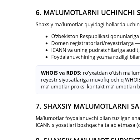
6. MA’LUMOTLARNI UCHINCHI 
Shaxsiy ma’lumotlar quyidagi hollarda uchin
O‘zbekiston Respublikasi qonunlariga
Domen registratorlari/reyestrlarga —
ICANN va uning pudratchilariga audit
Foydalanuvchining yozma roziligi bila
WHOIS va RDDS:
ro‘yxatdan o‘tish ma’lum
reyestr siyosatlariga muvofiq ochiq WHOIS 
ma’lumotlar proksi kontakt ma’lumotlari bi
7. SHAXSIY MA’LUMOTLARNI S
Ma’lumotlar foydalanuvchi bilan tuzilgan sh
ICANN siyosatlari boshqacha talab etmasa (d