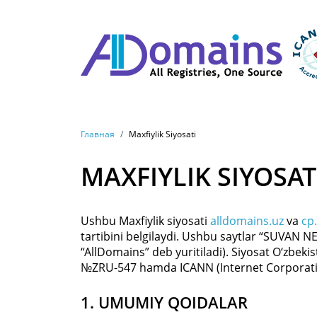
Skip to main content
BREADCRUMB
Главная
Maxfiylik Siyosati
MAXFIYLIK SIYOSAT
Ushbu Maxfiylik siyosati
alldomains.uz
va
cp
tartibini belgilaydi. Ushbu saytlar “SUVAN N
“AllDomains” deb yuritiladi). Siyosat O‘zbeki
№ZRU-547 hamda ICANN (Internet Corporatio
1. UMUMIY QOIDALAR