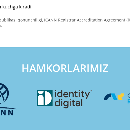
n kuchga kiradi.
spublikasi qonunchiligi, ICANN Registrar Accreditation Agreement 
n.
HAMKORLARIMIZ