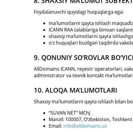
8. SHAXSIY MA’LUMOT SUBYEK
Foydalanuvchi quyidagi huquqlarga ega:
ma’lumotlarni qayta ishlash maqsadlar
ICANN RAA talablariga binoan saqlanish
shaxsiy ma’lumotlarni qayta ishlashga r
o‘z huquqlari buzilgan taqdirda vakola
9. QONUNIY SO‘ROVLAR BO‘YI
AllDomains ICANN, reyestr operatorlari, vako
administrator va texnik kontakt ma’lumotla
10. ALOQA MA’LUMOTLARI
Shaxsiy ma’lumotlarni qayta ishlash bilan bog
“SUVAN NET” MChJ
Manzil: 100007, O‘zbekiston, Toshkent
Email:
info@alldomains.uz