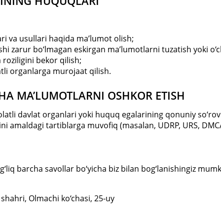
TINING HUQUQLARI
i va usullari haqida ma’lumot olish;
i zarur bo‘lmagan eskirgan ma’lumotlarni tuzatish yoki o‘chi
oziligini bekor qilish;
tli organlarga murojaat qilish.
CHA MA’LUMOTLARNI OSHKOR ETISH
latli davlat organlari yoki huquq egalarining qonuniy so‘rov
rini amaldagi tartiblarga muvofiq (masalan, UDRP, URS, DMC
‘liq barcha savollar bo‘yicha biz bilan bog‘lanishingiz mumk
 shahri, Olmachi ko‘chasi, 25-uy