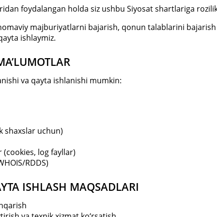
ridan foydalangan holda siz ushbu Siyosat shartlariga rozilik 
tnomaviy majburiyatlarni bajarish, qonun talablarini bajaris
qayta ishlaymiz.
 MA’LUMOTLAR
anishi va qayta ishlanishi mumkin:
ik shaxslar uchun)
(cookies, log fayllar)
 (WHOIS/RDDS)
AYTA ISHLASH MAQSADLARI
shqarish
irish va texnik xizmat ko‘rsatish