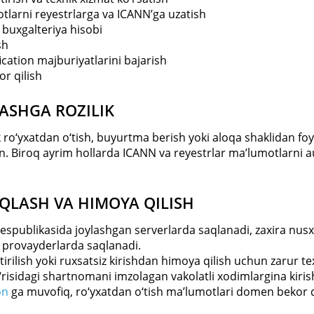
tlarni reyestrlarga va ICANN’ga uzatish
 buxgalteriya hisobi
sh
cation majburiyatlarini bajarish
or qilish
LASHGA ROZILIK
 ro‘yxatdan o‘tish, buyurtma berish yoki aloqa shaklidan foy
n. Biroq ayrim hollarda ICANN va reyestrlar ma’lumotlarni 
AQLASH VA HIMOYA QILISH
Respublikasida joylashgan serverlarda saqlanadi, zaxira nu
 provayderlarda saqlanadi.
rtirilish yoki ruxsatsiz kirishdan himoya qilish uchun zarur te
g‘risidagi shartnomani imzolagan vakolatli xodimlargina kiri
on
ga muvofiq, ro‘yxatdan o‘tish ma’lumotlari domen bekor q