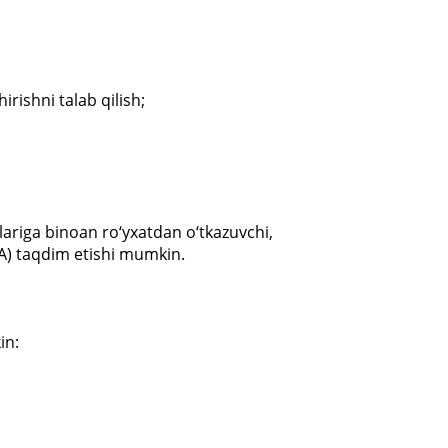
rishni talab qilish;
lariga binoan ro‘yxatdan o‘tkazuvchi,
A) taqdim etishi mumkin.
in: