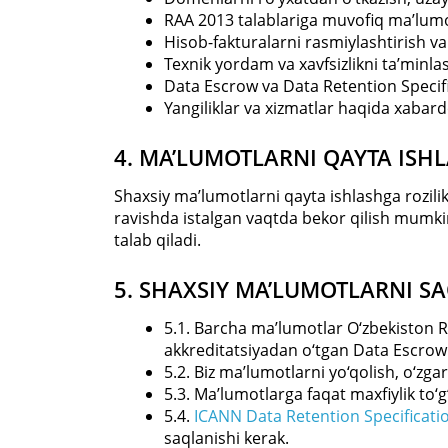
RAA 2013 talablariga muvofiq ma’lumo
Hisob-fakturalarni rasmiylashtirish va
Texnik yordam va xavfsizlikni ta’minla
Data Escrow va Data Retention Specifi
Yangiliklar va xizmatlar haqida xabard
4. MA’LUMOTLARNI QAYTA ISH
Shaxsiy ma’lumotlarni qayta ishlashga rozilik
ravishda istalgan vaqtda bekor qilish mumki
talab qiladi.
5. SHAXSIY MA’LUMOTLARNI S
5.1. Barcha ma’lumotlar O‘zbekiston 
akkreditatsiyadan o‘tgan Data Escrow
5.2. Biz ma’lumotlarni yo‘qolish, o‘zga
5.3. Ma’lumotlarga faqat maxfiylik to‘
5.4.
ICANN Data Retention Specificati
saqlanishi kerak.