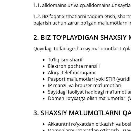
1.1. alldomains.uz va cp.alldomains.uz saytla
1.2. Biz faqat xizmatlarni taqdim etish, shar
bajarish uchun zarur bo‘lgan ma’lumotlarni 
2. BIZ TO‘PLAYDIGAN SHAXSIY
Quyidagi toifadagi shaxsiy ma’lumotlar to‘pl
To‘liq ism-sharif
Elektron pochta manzili
Aloqa telefoni raqami
Pasport ma’lumotlari yoki STIR (yurid
IP manzil va brauzer ma’lumotlari
Saytdagi faoliyat haqidagi ma’lumotlar 
Domen ro‘yxatga olish ma’lumotlari
3. SHAXSIY MA’LUMOTLARNI Q
Akkauntni ro‘yxatdan o‘tkazish va bo
Domenlarni ro‘yxatdan o‘tkazish, uzayt