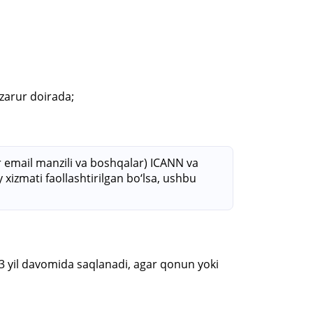
zarur doirada;
r email manzili va boshqalar) ICANN va
xizmati faollashtirilgan bo‘lsa, ushbu
3 yil davomida saqlanadi, agar qonun yoki